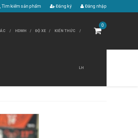
Tìm kiếm sản phẩm
Đăng ký
Đăng nhập
0
HÁC
HDMH
ĐỘ XE
KIẾN THỨC
LH