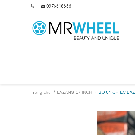
0976618666
/
/
Trang chủ
LAZANG 17 INCH
BỘ 04 CHIẾC LA