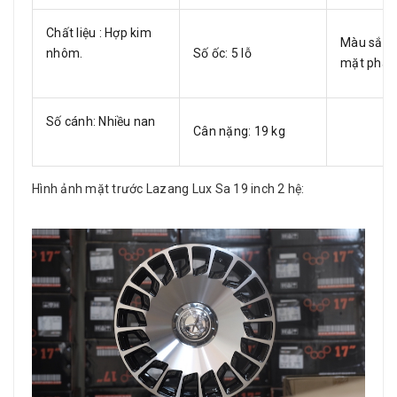
Chất liệu : Hợp kim
Màu sắc:
nhôm.
Số ốc: 5 lỗ
mặt p
Số cánh: Nhiều nan
Cân nặng: 19 kg
Hình ảnh mặt trước Lazang Lux Sa 19 inch 2 hệ: