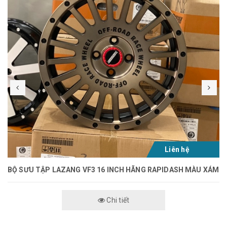
Liên hệ
BỘ SƯU TẬP LAZANG VF3 16 INCH HÃNG RAPIDASH MÀU XÁM
Chi tiết