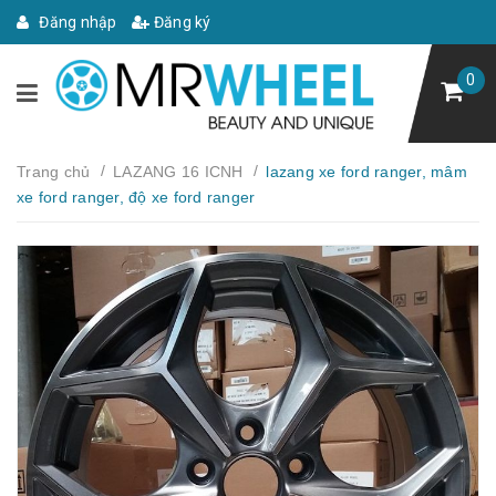
Đăng nhập
Đăng ký
0
/
/
Trang chủ
LAZANG 16 ICNH
lazang xe ford ranger, mâm
xe ford ranger, độ xe ford ranger