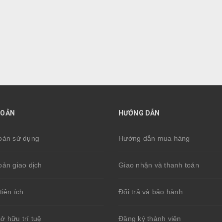
HOẢN
HƯỚNG DẪN
oản sử dụng
Hướng dẫn mua hàng
oản giao dịch
Giao nhận và thanh toán
tiện ích
Đổi trả và bảo hành
̉ hữu trí tuệ
Đăng ký thành viên