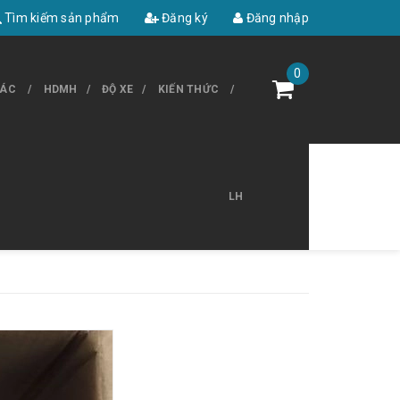
Tìm kiếm sản phẩm
Đăng ký
Đăng nhập
0
HÁC
HDMH
ĐỘ XE
KIẾN THỨC
LH