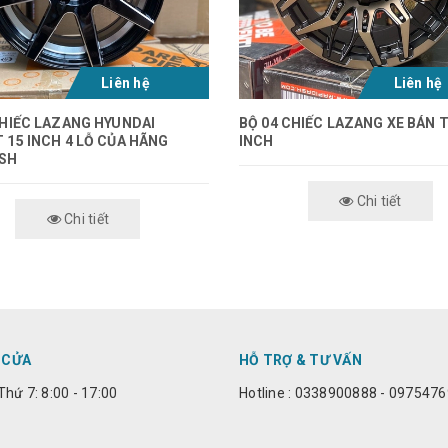
Liên hệ
Liên hệ
CHIẾC LAZANG HYUNDAI
BỘ 04 CHIẾC LAZANG XE BÁN T
 15 INCH 4 LỖ CỦA HÃNG
INCH
SH
Chi tiết
Chi tiết
 CỬA
HỖ TRỢ & TƯ VẤN
Thứ 7: 8:00 - 17:00
Hotline : 0338900888 - 097547