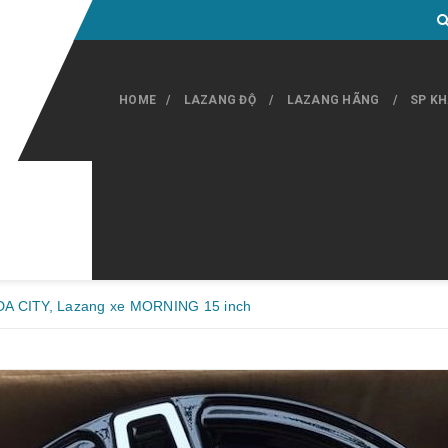
HOME
LAZANG ĐỘ
LAZANG HÃNG
SP K
A CITY, Lazang xe MORNING 15 inch