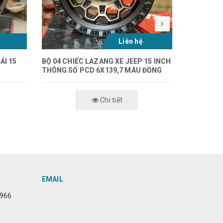
Liên hệ
ẢI 15
BỘ 04 CHIẾC LAZANG XE JEEP 15 INCH
BỘ 04 CH
THÔNG SỐ PCD 6X139,7 MÀU ĐỒNG
LACETTI 1
RAPIDASH
Chi tiết
EMAIL
6966