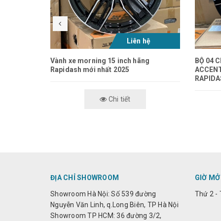
Liên hệ
Vành xe morning 15 inch hãng
BỘ 04 
Rapidash mới nhất 2025
ACCENT
RAPIDA
Chi tiết
ĐỊA CHỈ SHOWROOM
GIỜ MỞ
Showroom Hà Nội: Số 539 đường
Thứ 2 - 
Nguyễn Văn Linh, q.Long Biên, TP Hà Nội
Showroom TP HCM: 36 đường 3/2,