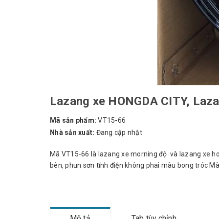
Lazang xe HONGDA CITY, Laza
Mã sản phẩm:
VT15-66
Nhà sản xuất:
Đang cập nhật
Mã VT15-66 là lazang xe morning độ và lazang xe hon
bên, phun sơn tĩnh điện không phai màu bong tróc Màu
Mô tả
Tab tùy chỉnh