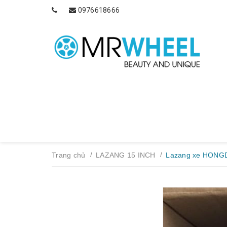
0976618666
/
/
Trang chủ
LAZANG 15 INCH
Lazang xe HONGD