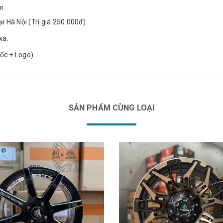
i
i Hà Nội (Trị giá 250.000đ)
xa.
ốc + Logo).
SẢN PHẨM CÙNG LOẠI