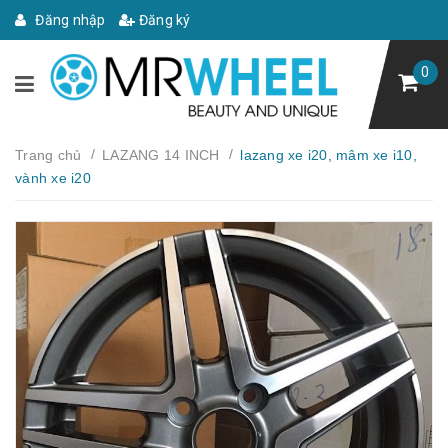
Đăng nhập
Đăng ký
0
/
/
Trang chủ
LAZANG 14 INCH
lazang xe i20, mâm xe i10,
vành xe i20