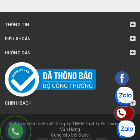
THÔNG TIN
ĐIỀU KHOẢN
HƯỚNG DẪN
CHÍNH SÁCH
© Bản quyền thuộc về Công Ty TNHH Phát Triển Thương Mại
Văn Hưng
Cung cấp bởi Sapo