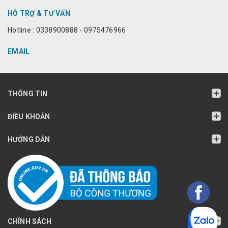
HỖ TRỢ & TƯ VẤN
Hotline : 0338900888 - 0975476966
EMAIL
THÔNG TIN
ĐIỀU KHOẢN
HƯỚNG DẪN
CHÍNH SÁCH