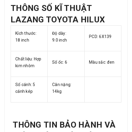
THÔNG SỐ KĨ THUẬT
LAZANG TOYOTA HILUX
Kích thước:
Độ dày:
PCD: 6X139
18 inch
9.0 inch
Chất liệu: Hợp
Số ốc: 6
Màu sắc: đen
kim nhôm
Số cánh: 5
Cân nặng:
cánh kép
14kg
THÔNG TIN BẢO HÀNH VÀ