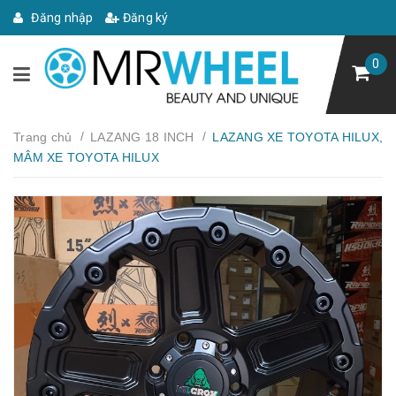
Đăng nhập
Đăng ký
0
/
/
Trang chủ
LAZANG 18 INCH
LAZANG XE TOYOTA HILUX,
MÂM XE TOYOTA HILUX