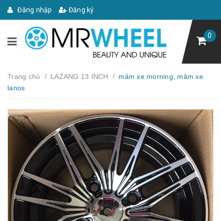
Đăng nhập
Đăng ký
0
/
/
Trang chủ
LAZANG 13 INCH
mâm xe morning, mâm xe
lanos