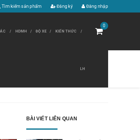
Tìm kiếm sản phẩm
Đăng ký
Đăng nhập
0
HÁC
HDMH
ĐỘ XE
KIẾN THỨC
LH
BÀI VIẾT LIÊN QUAN