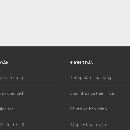
HOẢN
HƯỚNG DẪN
oản sử dụng
Hướng dẫn mua hàng
oản giao dịch
Giao nhận và thanh toán
tiện ích
Đổi trả và bảo hành
̉ hữu trí tuệ
Đăng ký thành viên