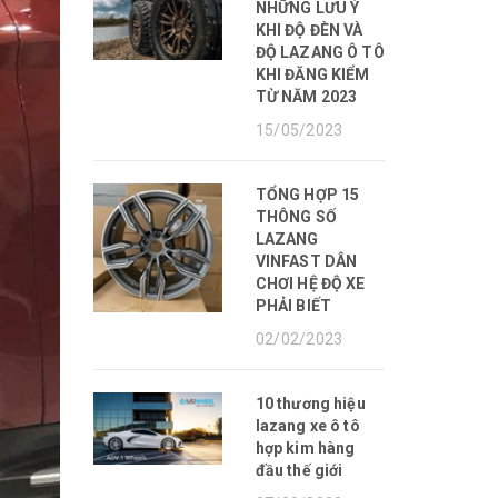
NHỮNG LƯU Ý
KHI ĐỘ ĐÈN VÀ
ĐỘ LAZANG Ô TÔ
KHI ĐĂNG KIỂM
TỪ NĂM 2023
15/05/2023
TỔNG HỢP 15
THÔNG SỐ
LAZANG
VINFAST DÂN
CHƠI HỆ ĐỘ XE
PHẢI BIẾT
02/02/2023
10 thương hiệu
lazang xe ô tô
hợp kim hàng
đầu thế giới