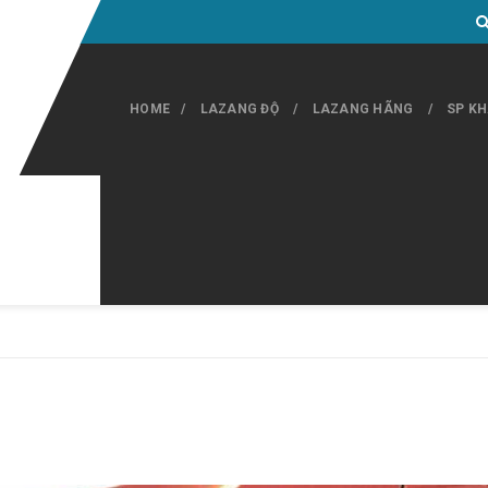
HOME
LAZANG ĐỘ
LAZANG HÃNG
SP K