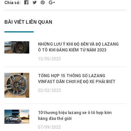
Chia sẻ:
BÀI VIẾT LIÊN QUAN
NHỮNG LƯU Ý KHI ĐỘ ĐÈN VÀ ĐỘ LAZANG
Ô TÔ KHI ĐĂNG KIỂM TỪ NĂM 2023
15/05/2023
TỔNG HỢP 15 THÔNG SỐ LAZANG
VINFAST DÂN CHƠI HỆ ĐỘ XE PHẢI BIẾT
02/02/2023
10 thương hiệu lazang xe ô tô hợp kim
hàng đầu thế giới
07/09/2022