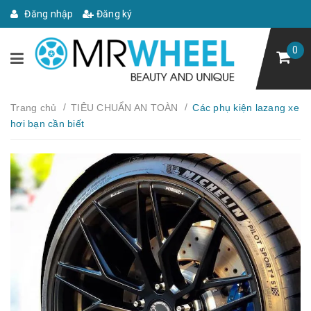
Đăng nhập
Đăng ký
0
/
/
Trang chủ
TIÊU CHUẨN AN TOÀN
Các phụ kiện lazang xe
hơi bạn cần biết