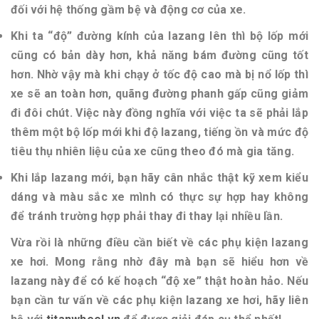
đối với hệ thống gầm bệ và động cơ của xe.
Khi ta “độ” đường kính của lazang lên thì bộ lốp mới
cũng có bản dày hơn, khả năng bám đường cũng tốt
hơn. Nhờ vậy mà khi chạy ở tốc độ cao mà bị nổ lốp thì
xe sẽ an toàn hơn, quãng đường phanh gấp cũng giảm
đi đôi chút. Việc này đồng nghĩa với việc ta sẽ phải lắp
thêm một bộ lốp mới khi độ lazang, tiếng ồn và mức độ
tiêu thụ nhiên liệu của xe cũng theo đó mà gia tăng.
Khi lắp lazang mới, bạn hãy cân nhắc thật kỹ xem kiểu
dáng và màu sắc xe mình có thực sự hợp hay không
để tránh trường hợp phải thay đi thay lại nhiều lần.
Vừa rồi là những điều cần biết về các phụ kiện lazang
xe hơi. Mong rằng nhờ đây mà bạn sẽ hiểu hơn về
lazang này để có kế hoạch “độ xe” thật hoàn hảo. Nếu
bạn cần tư vấn về các phụ kiện lazang xe hơi, hãy liên