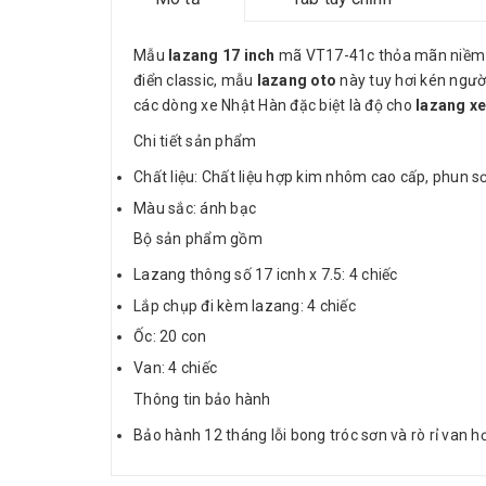
Mẫu
lazang 17 inch
mã VT17-41c thỏa mãn niềm 
điển classic, mẫu
lazang oto
này tuy hơi kén ngườ
các dòng xe Nhật Hàn đặc biệt là độ cho
lazang xe
Chi tiết sản phẩm
Chất liệu: Chất liệu hợp kim nhôm cao cấp, phun s
Màu sắc: ánh bạc
Bộ sản phẩm gồm
Lazang thông số 17 icnh x 7.5: 4 chiếc
Lắp chụp đi kèm lazang: 4 chiếc
Ốc: 20 con
Van: 4 chiếc
Thông tin bảo hành
Bảo hành 12 tháng lỗi bong tróc sơn và rò rỉ van hơ