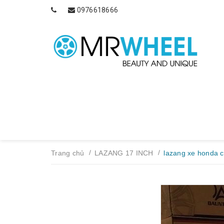
0976618666
/
/
Trang chủ
LAZANG 17 INCH
lazang xe honda c