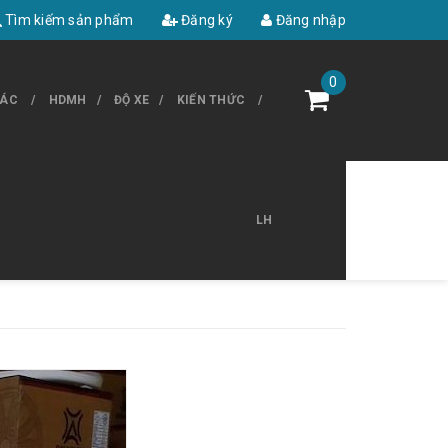
Tìm kiếm sản phẩm
Đăng ký
Đăng nhập
0
HÁC
HDMH
ĐỘ XE
KIẾN THỨC
LH