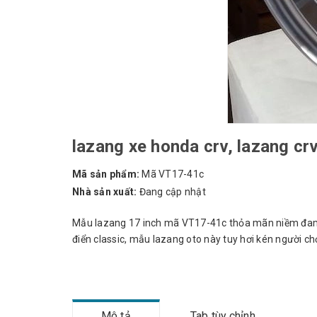
lazang xe honda crv, lazang cr
Mã sản phẩm:
Mã VT17-41c
Nhà sản xuất:
Đang cập nhật
Mẫu lazang 17 inch mã VT17-41c thỏa mãn niềm đam
điển classic, mẫu lazang oto này tuy hơi kén người chơ
Mô tả
Tab tùy chỉnh