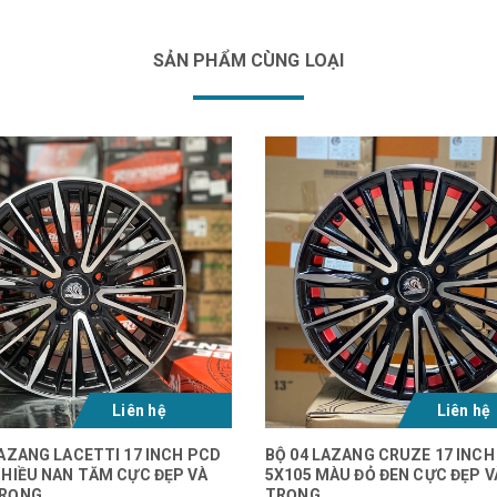
SẢN PHẨM CÙNG LOẠI
Liên hệ
Liên hệ
LAZANG LACETTI 17 INCH PCD
BỘ 04 LAZANG CRUZE 17 INCH
NHIỀU NAN TĂM CỰC ĐẸP VÀ
5X105 MÀU ĐỎ ĐEN CỰC ĐẸP V
TRỌNG
TRỌNG