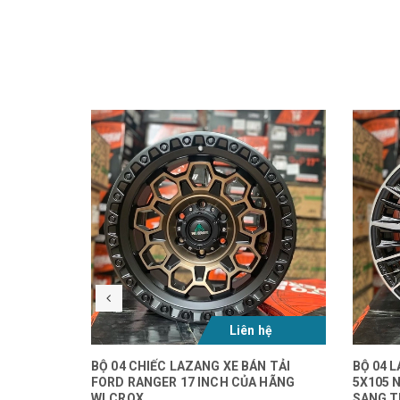
Liên hệ
BỘ 04 CHIẾC LAZANG XE BÁN TẢI
BỘ 04 
FORD RANGER 17 INCH CỦA HÃNG
5X105 
WLCROX
SANG 