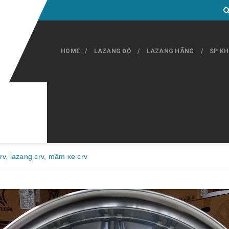
HOME
LAZANG ĐỘ
LAZANG HÃNG
SP K
rv, lazang crv, mâm xe crv