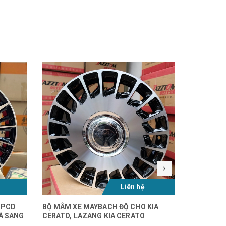
Liên hệ
 PCD
BỘ MÂM XE MAYBACH ĐỘ CHO KIA
LAZANG L
À SANG
CERATO, LAZANG KIA CERATO