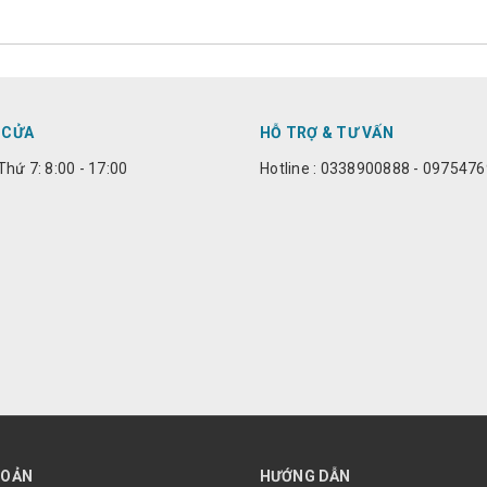
 CỬA
HỖ TRỢ & TƯ VẤN
Thứ 7: 8:00 - 17:00
Hotline : 0338900888 - 097547
HOẢN
HƯỚNG DẪN