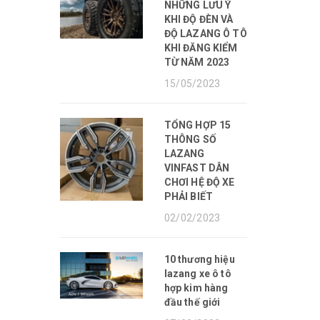
NHỮNG LƯU Ý
KHI ĐỘ ĐÈN VÀ
ĐỘ LAZANG Ô TÔ
KHI ĐĂNG KIỂM
TỪ NĂM 2023
15/05/2023
TỔNG HỢP 15
THÔNG SỐ
LAZANG
VINFAST DÂN
CHƠI HỆ ĐỘ XE
PHẢI BIẾT
02/02/2023
10 thương hiệu
lazang xe ô tô
hợp kim hàng
đầu thế giới