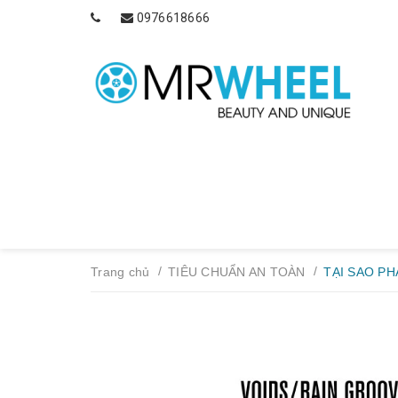
0976618666
/
/
Trang chủ
TIÊU CHUẨN AN TOÀN
TẠI SAO PH