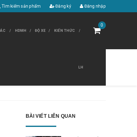
Tìm kiếm sản phẩm
Đăng ký
Đăng nhập
0
HÁC
HDMH
ĐỘ XE
KIẾN THỨC
LH
BÀI VIẾT LIÊN QUAN