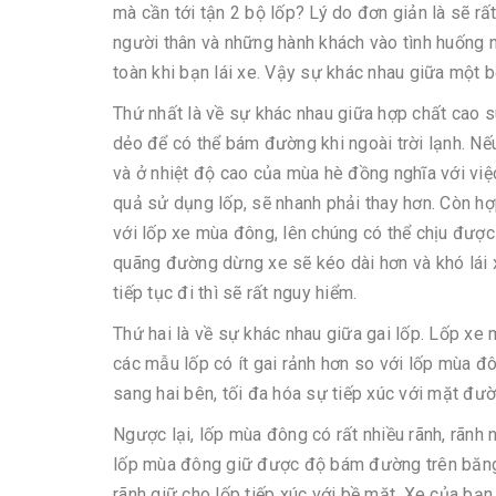
mà cần tới tận 2 bộ lốp? Lý do đơn giản là sẽ r
người thân và những hành khách vào tình huống ng
toàn khi bạn lái xe. Vậy sự khác nhau giữa một 
Thứ nhất là về sự khác nhau giữa hợp chất cao 
dẻo để có thể bám đường khi ngoài trời lạnh. N
và ở nhiệt độ cao của mùa hè đồng nghĩa với vi
quả sử dụng lốp, sẽ nhanh phải thay hơn. Còn h
với lốp xe mùa đông, lên chúng có thể chịu đượ
quãng đường dừng xe sẽ kéo dài hơn và khó lái
tiếp tục đi thì sẽ rất nguy hiểm.
Thứ hai là về sự khác nhau giữa gai lốp. Lốp xe
các mẫu lốp có ít gai rảnh hơn so với lốp mùa đ
sang hai bên, tối đa hóa sự tiếp xúc với mặt đườ
Ngược lại, lốp mùa đông có rất nhiều rãnh, rãnh
lốp mùa đông giữ được độ bám đường trên băng t
rãnh giữ cho lốp tiếp xúc với bề mặt. Xe của bạn