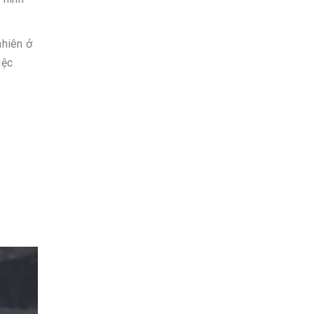
nhiên ở
iệc