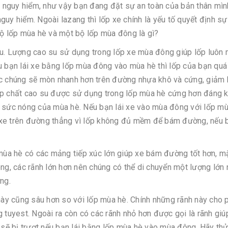
ất nguy hiểm, như vậy bạn đang đặt sự an toàn của bản thân mìn
uy hiểm. Ngoài lazang thì lốp xe chính là yếu tố quyết định sự
bộ lốp mùa hè và một bộ lốp mùa đông là gì?
su. Lượng cao su sử dụng trong lốp xe mùa đông giúp lốp luôn
ếu bạn lái xe bằng lốp mùa đông vào mùa hè thì lốp của bạn qu
ệc chúng sẽ mòn nhanh hơn trên đường nhựa khô và cứng, giảm 
ợp chất cao su được sử dụng trong lốp mùa hè cứng hơn đáng 
c sức nóng của mùa hè. Nếu bạn lái xe vào mùa đông với lốp mù
 xe trên đường thẳng vì lốp không đủ mềm để bám đường, nếu 
 mùa hè có các mảng tiếp xúc lớn giúp xe bám đường tốt hơn, m
ông, các rãnh lớn hơn nên chúng có thể di chuyển một lượng lớn
ng.
 này cũng sâu hơn so với lốp mùa hè. Chính những rãnh này cho
uyest. Ngoài ra còn có các rãnh nhỏ hơn được gọi là rãnh giú
 sẽ bị trượt nếu bạn lái bằng lốp mùa hè vào mùa đông. Hãy thử