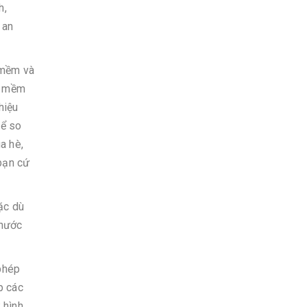
h,
 an
 mềm và
á mềm
hiệu
kể so
a hè,
bạn cứ
ặc dù
 nước
 phép
p các
 hình