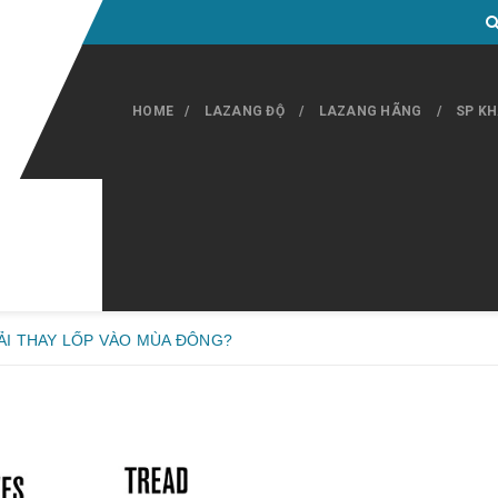
HOME
LAZANG ĐỘ
LAZANG HÃNG
SP K
ẢI THAY LỐP VÀO MÙA ĐÔNG?