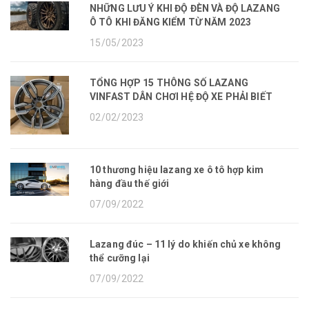
NHỮNG LƯU Ý KHI ĐỘ ĐÈN VÀ ĐỘ LAZANG
Ô TÔ KHI ĐĂNG KIỂM TỪ NĂM 2023
15/05/2023
TỔNG HỢP 15 THÔNG SỐ LAZANG
VINFAST DÂN CHƠI HỆ ĐỘ XE PHẢI BIẾT
02/02/2023
10 thương hiệu lazang xe ô tô hợp kim
hàng đầu thế giới
07/09/2022
Lazang đúc – 11 lý do khiến chủ xe không
thể cưỡng lại
07/09/2022