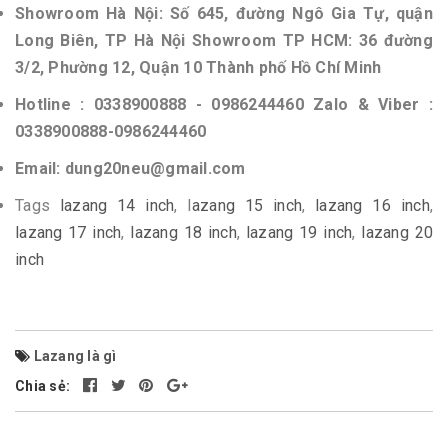
Showroom Hà Nội: Số 645, đường Ngô Gia Tự, quận
Long Biên, TP Hà Nội Showroom TP HCM: 36 đường
3/2, Phường 12, Quận 10 Thành phố Hồ Chí Minh
Hotline : 0338900888 - 0986244460 Zalo & Viber :
0338900888-0986244460
Email: dung20neu@gmail.com
Tags
lazang 14 inch
, l
azang 15 inch
,
lazang 16 inch
,
lazang 17 inch
,
lazang 18 inch
,
lazang 19 inch
,
lazang 20
inch
Lazang là gì
Chia sẻ: