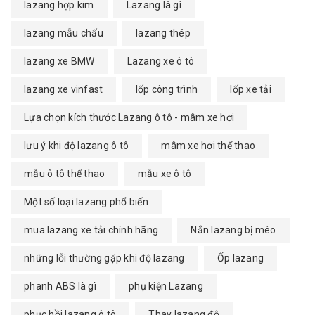
lazang hợp kim
Lazang là gì
lazang mẫu chấu
lazang thép
lazang xe BMW
Lazang xe ô tô
lazang xe vinfast
lốp công trình
lốp xe tải
Lựa chọn kích thước Lazang ô tô - mâm xe hơi
lưu ý khi độ lazang ô tô
mâm xe hơi thể thao
mẫu ô tô thể thao
mẫu xe ô tô
Một số loại lazang phổ biến
mua lazang xe tải chính hãng
Nắn lazang bị méo
những lỗi thường gặp khi độ lazang
Ốp lazang
phanh ABS là gì
phụ kiện Lazang
phục hồi lazang ô tô
Thay lazang độ