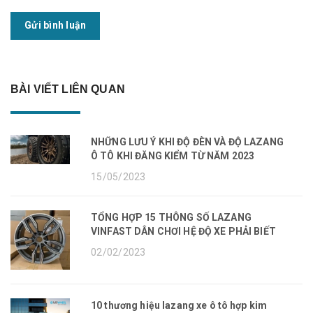
Gửi bình luận
BÀI VIẾT LIÊN QUAN
NHỮNG LƯU Ý KHI ĐỘ ĐÈN VÀ ĐỘ LAZANG
Ô TÔ KHI ĐĂNG KIỂM TỪ NĂM 2023
15/05/2023
TỔNG HỢP 15 THÔNG SỐ LAZANG
VINFAST DÂN CHƠI HỆ ĐỘ XE PHẢI BIẾT
02/02/2023
10 thương hiệu lazang xe ô tô hợp kim