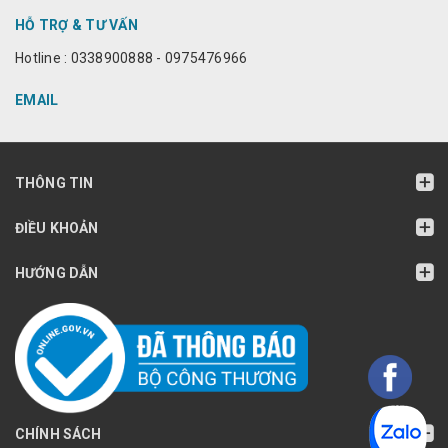
HỖ TRỢ & TƯ VẤN
Hotline : 0338900888 - 0975476966
EMAIL
THÔNG TIN
ĐIỀU KHOẢN
HƯỚNG DẪN
CHÍNH SÁCH