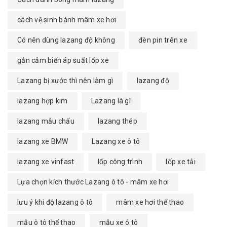
cách vệ sinh bánh mâm xe hơi
Có nên dùng lazang độ không
đèn pin trên xe
gắn cảm biến áp suất lốp xe
Lazang bị xước thì nên làm gì
lazang độ
lazang hợp kim
Lazang là gì
lazang mẫu chấu
lazang thép
lazang xe BMW
Lazang xe ô tô
lazang xe vinfast
lốp công trình
lốp xe tải
Lựa chọn kích thước Lazang ô tô - mâm xe hơi
lưu ý khi độ lazang ô tô
mâm xe hơi thể thao
mẫu ô tô thể thao
mẫu xe ô tô