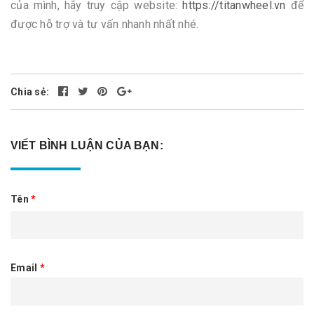
của mình, hãy truy cập website:
https://titanwheel.vn
để
được hỗ trợ và tư vấn nhanh nhất nhé.
Chia sẻ:
VIẾT BÌNH LUẬN CỦA BẠN:
Tên
*
Email
*