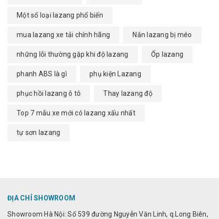
Một số loại lazang phổ biến
mua lazang xe tải chính hãng
Nắn lazang bị méo
những lỗi thường gặp khi độ lazang
Ốp lazang
phanh ABS là gì
phụ kiện Lazang
phục hồi lazang ô tô
Thay lazang độ
Top 7 mẫu xe mới có lazang xấu nhất
tự sơn lazang
ĐỊA CHỈ SHOWROOM
Showroom Hà Nội: Số 539 đường Nguyễn Văn Linh, q.Long Biên,