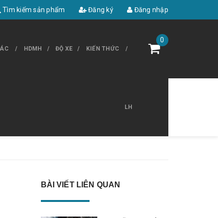
Tìm kiếm sản phẩm
Đăng ký
Đăng nhập
0
HÁC
HDMH
ĐỘ XE
KIẾN THỨC
LH
BÀI VIẾT LIÊN QUAN