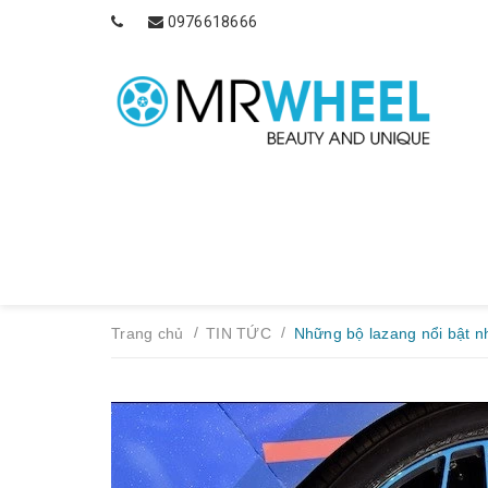
0976618666
/
/
Trang chủ
TIN TỨC
Những bộ lazang nổi bật nh