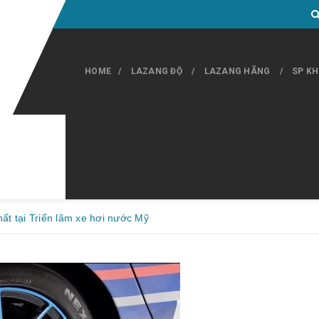
HOME
LAZANG ĐỘ
LAZANG HÃNG
SP K
ất tại Triển lãm xe hơi nước Mỹ