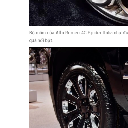
Bộ mâm của Alfa Romeo 4C Spider Italia như đượ
quá nổi bật.