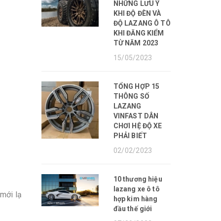
NHỮNG LƯU Ý
KHI ĐỘ ĐÈN VÀ
ĐỘ LAZANG Ô TÔ
KHI ĐĂNG KIỂM
TỪ NĂM 2023
15/05/2023
TỔNG HỢP 15
THÔNG SỐ
LAZANG
VINFAST DÂN
CHƠI HỆ ĐỘ XE
PHẢI BIẾT
02/02/2023
10 thương hiệu
lazang xe ô tô
 mới lạ
hợp kim hàng
đầu thế giới