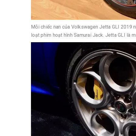
Mỗi chiếc nan của Volkswagen Jetta GLI 2019 n
loạt phim hoạt hình Samurai Jack. Jetta GLI là 