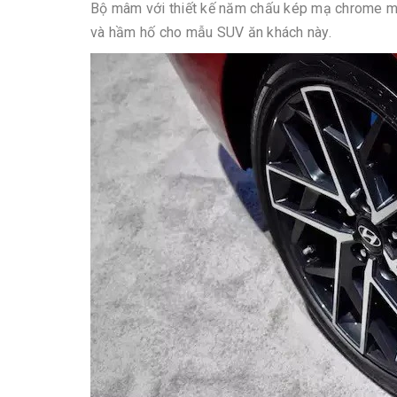
Bộ mâm với thiết kế năm chấu kép mạ chrome m
và hầm hố cho mẫu SUV ăn khách này.