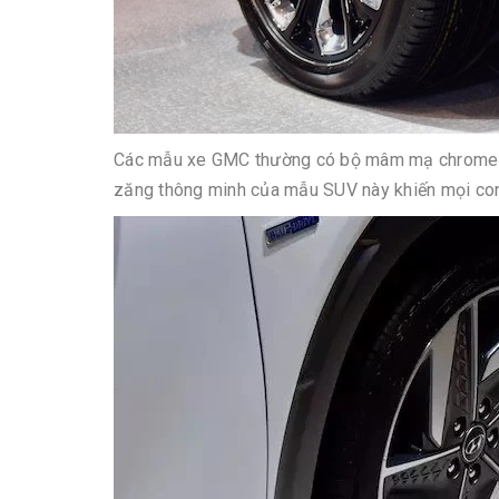
Các mẫu xe GMC thường có bộ mâm mạ chrome rất 
zăng thông minh của mẫu SUV này khiến mọi con