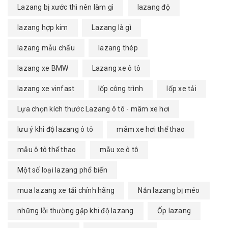
Lazang bị xước thì nên làm gì
lazang độ
lazang hợp kim
Lazang là gì
lazang mẫu chấu
lazang thép
lazang xe BMW
Lazang xe ô tô
lazang xe vinfast
lốp công trình
lốp xe tải
Lựa chọn kích thước Lazang ô tô - mâm xe hơi
lưu ý khi độ lazang ô tô
mâm xe hơi thể thao
mẫu ô tô thể thao
mẫu xe ô tô
Một số loại lazang phổ biến
mua lazang xe tải chính hãng
Nắn lazang bị méo
những lỗi thường gặp khi độ lazang
Ốp lazang