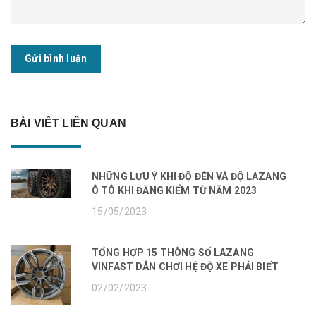
Gửi bình luận
BÀI VIẾT LIÊN QUAN
NHỮNG LƯU Ý KHI ĐỘ ĐÈN VÀ ĐỘ LAZANG
Ô TÔ KHI ĐĂNG KIỂM TỪ NĂM 2023
15/05/2023
TỔNG HỢP 15 THÔNG SỐ LAZANG
VINFAST DÂN CHƠI HỆ ĐỘ XE PHẢI BIẾT
02/02/2023