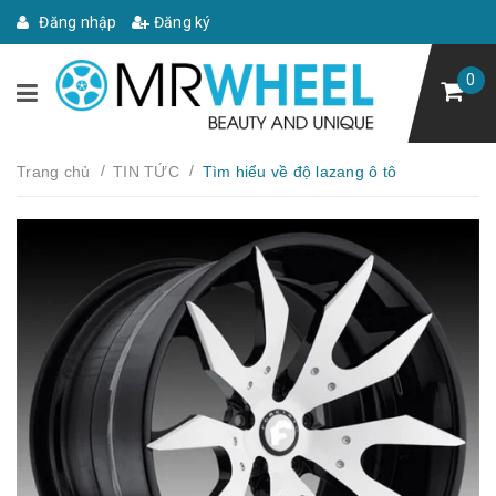
Đăng nhập
Đăng ký
0
/
/
Trang chủ
TIN TỨC
Tìm hiểu về độ lazang ô tô